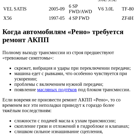
6 SP
VEL SATIS
2005-09
V6 3.0L
TF-8
FWD/AWD
X56
1997-05
4 SP FWD
ZF4H
Когда автомобилям «Рено» требуется
ремонт АКПП
Полному выходу трансмиссии из строя предшествуют
«тревожные симптомы»:
скрежет, вибрация и удары при переключении передачи;
машина едет с рывками, что особенно чувствуется при
ускорении;
проблемы с включением нужной передачи;
появление
масляных подтёков
под блоком трансмиссии.
Если вовремя не произвести ремонт АКПП «Рено», то со
временем все эти неполадки приведут к гораздо более
тяжёлым последствиям:
сложности с подачей масла к узлам трансмиссии;
скопление грязи и отложений в гидроблоке и клапанах;
слишком сильное изнашивание сцепления,