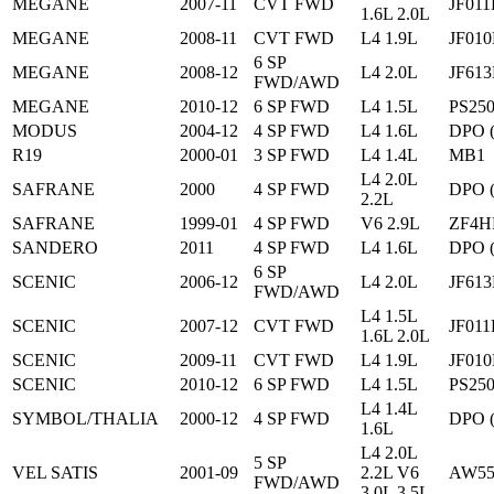
MEGANE
2007-11
CVT FWD
JF011
1.6L 2.0L
MEGANE
2008-11
CVT FWD
L4 1.9L
JF010
6 SP
MEGANE
2008-12
L4 2.0L
JF613
FWD/AWD
MEGANE
2010-12
6 SP FWD
L4 1.5L
PS25
MODUS
2004-12
4 SP FWD
L4 1.6L
DPO 
R19
2000-01
3 SP FWD
L4 1.4L
MB1
L4 2.0L
SAFRANE
2000
4 SP FWD
DPO 
2.2L
SAFRANE
1999-01
4 SP FWD
V6 2.9L
ZF4H
SANDERO
2011
4 SP FWD
L4 1.6L
DPO 
6 SP
SCENIC
2006-12
L4 2.0L
JF613
FWD/AWD
L4 1.5L
SCENIC
2007-12
CVT FWD
JF011
1.6L 2.0L
SCENIC
2009-11
CVT FWD
L4 1.9L
JF010
SCENIC
2010-12
6 SP FWD
L4 1.5L
PS25
L4 1.4L
SYMBOL/THALIA
2000-12
4 SP FWD
DPO 
1.6L
L4 2.0L
5 SP
VEL SATIS
2001-09
2.2L V6
AW55
FWD/AWD
3.0L 3.5L