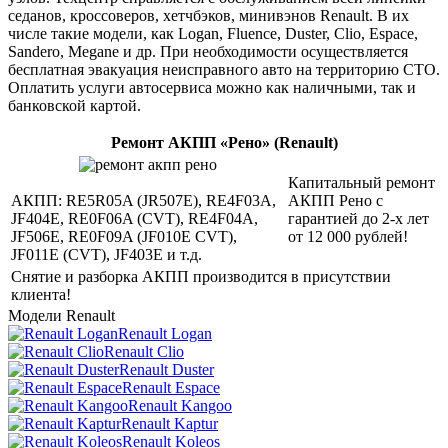
седанов, кроссоверов, хетчбэков, минивэнов Renault. В их
числе такие модели, как Logan, Fluence, Duster, Clio, Espace,
Sandero, Megane и др. При необходимости осуществляется
бесплатная эвакуация неисправного авто на территорию СТО.
Оплатить услуги автосервиса можно как наличными, так и
банковской картой.
Ремонт АКПП «Рено» (Renault)
Капитальный ремонт
АКПП:
RE5R05A (JR507E), RE4F03A,
АКПП Рено с
JF404E, RE0F06A (CVT), RE4F04A,
гарантией до 2-х лет
JF506E, RE0F09A (JF010E CVT),
от 12 000 рублей!
JF011E (CVT), JF403E и т.д.
Снятие и разборка АКПП производится в присутствии
клиента!
Модели Renault
Renault Logan
Renault Clio
Renault Duster
Renault Espace
Renault Kangoo
Renault Kaptur
Renault Koleos