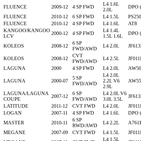
L4 1.6L
FLUENCE
2009-12
4 SP FWD
DPO 
2.0L
FLUENCE
2010-12
6 SP FWD
L4 1.5L
PS25
FLUENCE
2010-12
4 SP FWD
L4 1.6L
AT8
KANGOO/KANGOO
L4 1.4L
2000-12
4 SP FWD
DPO 
LCV
1.5L 1.6L
6 SP
KOLEOS
2008-12
L4 2.0L
JF613
FWD/AWD
CVT
KOLEOS
2008-12
L4 2.5L
JF011
FWD/AWD
LAGUNA
2000
4 SP FWD
L4 2.0L
AW50
L4 2.0L
5 SP
LAGUNA
2000-07
2.2L V6
AW55
FWD/AWD
2.9L
LAGUNA/LAGUNA
6 SP
L4 2.0L V6
2007-12
JF613
COUPE
FWD/AWD
3.0L 3.5L
LATITUDE
2011-12
CVT FWD
L4 2.0L
JF011
LOGAN
2007-11
4 SP FWD
L4 1.6L
DPO 
6 SP
MASTER
2010-11
L4 2.2L
A761
RWD/AWD
MEGANE
2007-09
CVT FWD
L4 1.5L
JF011
L4 1.5L