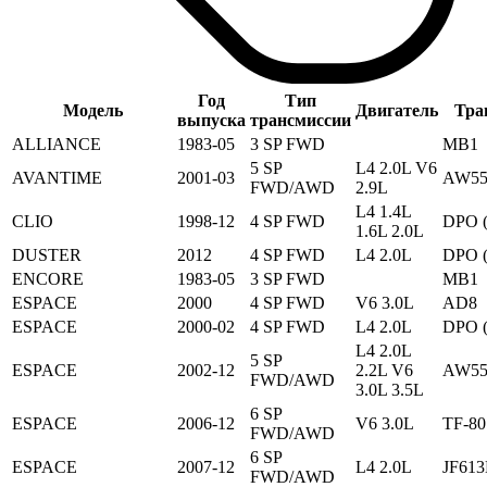
Год
Тип
Модель
Двигатель
Тра
выпуска
трансмиссии
ALLIANCE
1983-05
3 SP FWD
MB1
5 SP
L4 2.0L V6
AVANTIME
2001-03
AW55
FWD/AWD
2.9L
L4 1.4L
CLIO
1998-12
4 SP FWD
DPO 
1.6L 2.0L
DUSTER
2012
4 SP FWD
L4 2.0L
DPO 
ENCORE
1983-05
3 SP FWD
MB1
ESPACE
2000
4 SP FWD
V6 3.0L
AD8
ESPACE
2000-02
4 SP FWD
L4 2.0L
DPO 
L4 2.0L
5 SP
ESPACE
2002-12
2.2L V6
AW55
FWD/AWD
3.0L 3.5L
6 SP
ESPACE
2006-12
V6 3.0L
TF-8
FWD/AWD
6 SP
ESPACE
2007-12
L4 2.0L
JF613
FWD/AWD